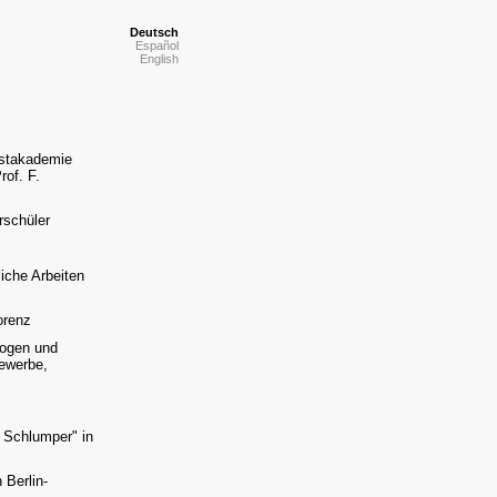
Deutsch
Español
English
nstakademie
rof. F.
rschüler
iche Arbeiten
orenz
logen und
ewerbe,
e Schlumper" in
 Berlin-