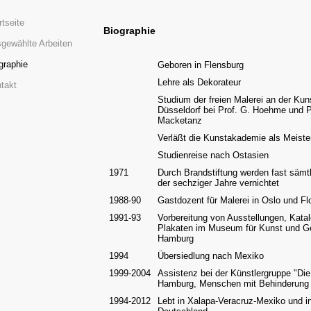
rtseite
Biographie
gewählte Arbeiten
graphie
Geboren in Flensburg
Lehre als Dekorateur
takt
Studium der freien Malerei an der Ku
Düsseldorf bei Prof. G. Hoehme und P
Macketanz
Verläßt die Kunstakademie als Meiste
Studienreise nach Ostasien
1971
Durch Brandstiftung werden fast sämtl
der sechziger Jahre vernichtet
1988-90
Gastdozent für Malerei in Oslo und Fl
1991-93
Vorbereitung von Ausstellungen, Kata
Plakaten im Museum für Kunst und G
Hamburg
1994
Übersiedlung nach Mexiko
1999-2004
Assistenz bei der Künstlergruppe "Di
Hamburg, Menschen mit Behinderung
1994-2012
Lebt in Xalapa-Veracruz-Mexiko und in